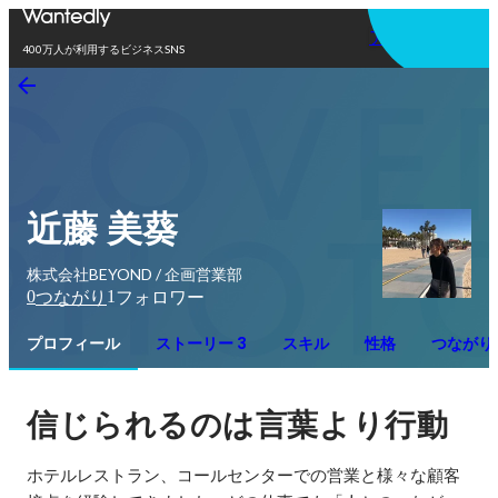
アプリを使う
400万人が利用するビジネスSNS
近藤 美葵
株式会社BEYOND / 企画営業部
0
1
つながり
フォロワー
プロフィール
ストーリー 3
スキル
性格
つながり
信じられるのは言葉より行動
ホテルレストラン、コールセンターでの営業と様々な顧客