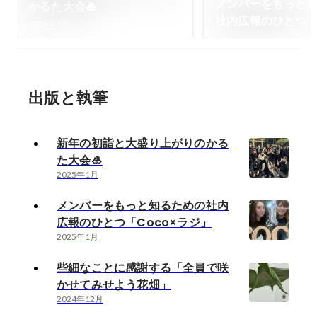
メンバーをもっと
かるた大会🎍
社内広報のひとつ「
2025年1月
ラジ」
出版と執筆
新年の初詣と大盛り上がりのかる
た大会🎍
2025年1月
メンバーをもっと知るための社内
広報のひとつ「Coco×ラジ」
2025年1月
些細なことに感謝する「全員で咲
かせてみせよう花畑」
2024年12月