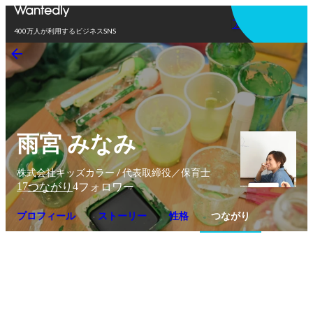
アプリを使う
400万人が利用するビジネスSNS
雨宮 みなみ
株式会社キッズカラー / 代表取締役／保育士
17
4
つながり
フォロワー
プロフィール
ストーリー
性格
つながり