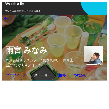
アプリを使う
400万人が利用するビジネスSNS
雨宮 みなみ
株式会社キッズカラー / 代表取締役／保育士
17
4
つながり
フォロワー
プロフィール
ストーリー
性格
つながり