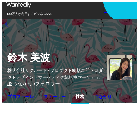
アプリを使う
400万人が利用するビジネスSNS
鈴木 美波
株式会社リクルート / プロダクト統括本部プロダ
クトデザイン・マーケティグ統括室マーケティン
39
5
つながり
フォロワー
グ室SaaSマーケティングユニットSaaSマーケテ
ィング部
プロフィール
ストーリー
性格
つながり