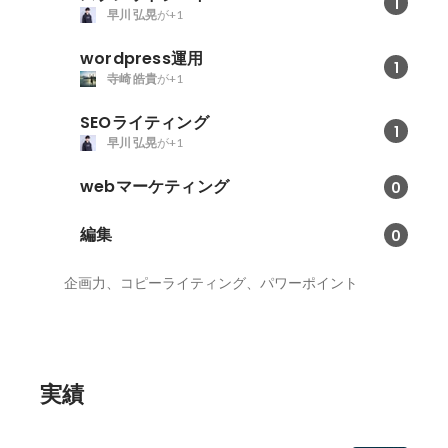
1
早川 弘晃
が+1
wordpress運用
1
寺崎 皓貴
が+1
SEOライティング
1
早川 弘晃
が+1
webマーケティング
0
編集
0
企画力、コピーライティング、パワーポイント
実績