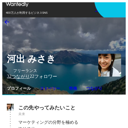
アプリを使う
400万人が利用するビジネスSNS
河出 みさき
フリーランス
32
22
つながり
フォロワー
プロフィール
ストーリー
性格
つながり
この先やってみたいこと
未来
マーケティングの分野を極める
