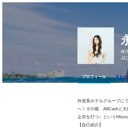
株式会
24
プロフィール
ストー
外資系ホテルグループに
へ！その後、ABCashと
止符を打つ」というMissio
【自己紹介】