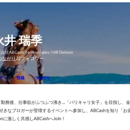
永井 瑞季
社ABCash Technologies / HR Division
22
つながり
フォロワー
リー
性格
つながり
て勤務後、仕事欲がふつふつ沸き…「バリキャリ女子」を目指し、
大好きなブロガーが登壇するイベントへ参加し、ABCashを知り「お
nに激しく共感しABCashへJoin！
