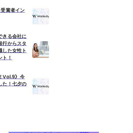
 受賞者イン
できる会社に
銀行からスタ
職した女性ト
ント！
E Vol.9》今
した！七夕の