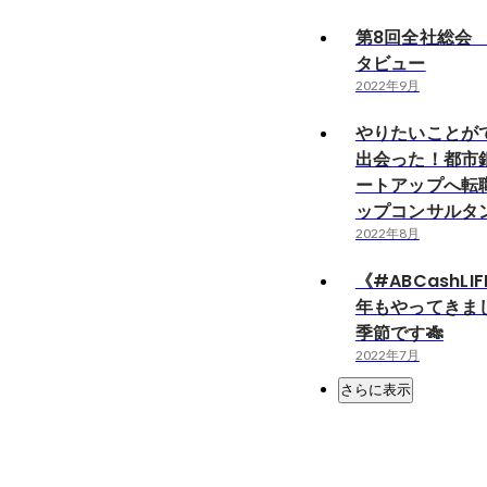
第8回全社総会
タビュー
2022年9月
やりたいことが
出会った！都市
ートアップへ転
ップコンサルタ
2022年8月
《#ABCashLIF
年もやってきま
季節です🎋
2022年7月
さらに表示