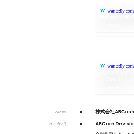
wantedly.com
私たちの仕事が
2022年12月
wantedly.com
《ファインナ
１日vol.1》
ご紹介！
2022年11月
株式会社ABCash T
2021年
ABCare Devis
2020年2月