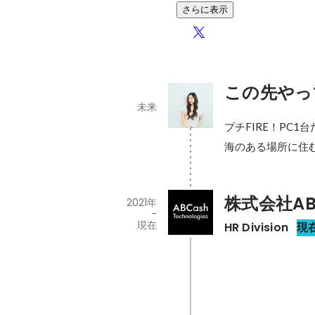
さらに表示
この先やっ
未来
プチFIRE！PC1
海のある場所に住
株式会社ABCa
2021年
-
現在
HR Division
現