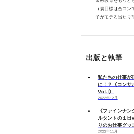
金融教育をもっと
（裏目標は合コンで
子がモテる当たり
出版と執筆
私たちの仕事が
に！？《コンサ
Vol.1》
2022年12月
《ファインナン
ルタントの１日vo
りのお仕事グッ
2022年11月