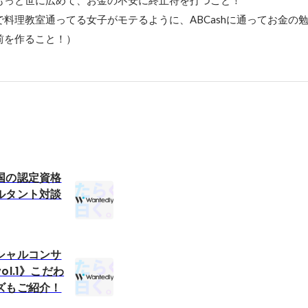
もっと世に広めて、お金の不安に終止符を打つこと！

料理教室通ってる女子がモテるように、ABCashに通ってお金の
前を作ること！）
国の認定資格
ルタント対談
シャルコンサ
l.1》こだわ
ズもご紹介！