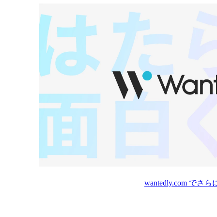
wantedly.com
でさら