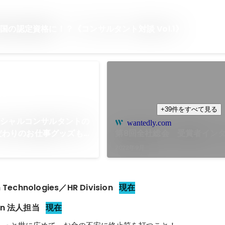
国の認定資格に！？《コンサルタント対談 Vol.1》
+39件をすべて見る
ンシャルコンサルタントの
wantedly.com
こだわりのお仕事グッズも
第8回全社総会 受賞者イン
2022年9月
echnologies／HR Division
現在
ion 法人担当
現在