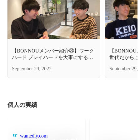
【BONNOUメンバー紹介③】ワーク
【BONNO
ハード プレイハードを大事にするス
世代だからこ
タートアップ企業BONNOUの2人が
で事業責任者
September 29, 2022
September 29,
語る社風とは！？
が語るBON
い環境！
個人の実績
wantedly.com