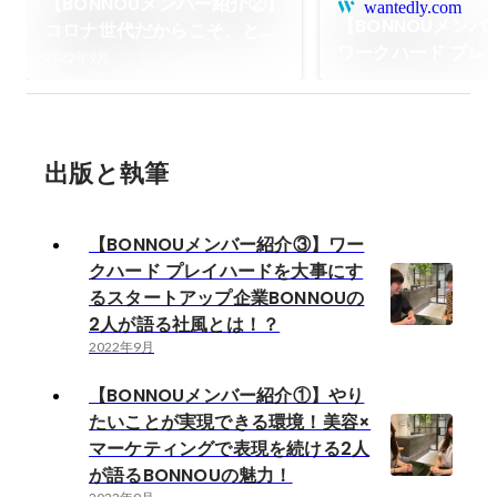
【BONNOUメンバー紹介②】
wantedly.com
【BONNOUメンバ
コロナ世代だからこそ、とに
ワークハード プレ
かく動く。1年で事業責任者
2022年9月
大事にするスター
を担うことになった2人が語
業BONNOUの2人
るBONNOUの成長せざるを得
とは！？
ない環境！
出版と執筆
【BONNOUメンバー紹介③】ワー
クハード プレイハードを大事にす
るスタートアップ企業BONNOUの
2人が語る社風とは！？
2022年9月
【BONNOUメンバー紹介①】やり
たいことが実現できる環境！美容×
マーケティングで表現を続ける2人
が語るBONNOUの魅力！