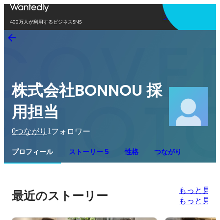
アプリを使う
400万人が利用するビジネスSNS
株式会社BONNOU 採
用担当
0
1
つながり
フォロワー
プロフィール
ストーリー 5
性格
つながり
もっと見る
最近のストーリー
もっと見る