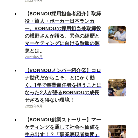
2022年9月
【BONNOU採用担当者紹介】取締
役・旅人・ポーカー日本ランカ
ー。BONNOUの採用担当兼取締役
の横野さんが語る、異色の経歴と
マーケティングに向ける熱量の源
泉とは。
2022年9月
【BONNOUメンバー紹介②】コロ
ナ世代だからこそ、とにかく動
く。1年で事業責任者を担うことに
なった2人が語るBONNOUの成長
せざるを得ない環境！
2022年9月
【BONNOU創業ストーリー】マー
ケティングを通して社会へ価値を
生み出す！？「事業表現者集団」