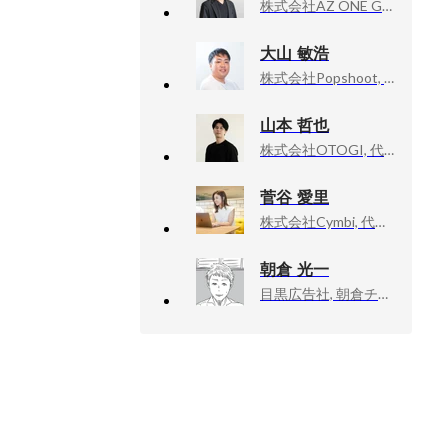
株式会社AZ ONE GROUP, 新卒採用担当・採用マーケター
大山 敏浩
株式会社Popshoot, CEO
山本 哲也
株式会社OTOGI, 代表取締役
菅谷 愛里
株式会社Cymbi, 代表取締役
朝倉 光一
目黒広告社, 朝倉チーム／クリエイティブ・ディレクター