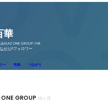
百華
会社AZ ONE GROUP / HR
0
ながり
フォロワー
リー
性格
つながり
ONE GROUP
10ヶ月