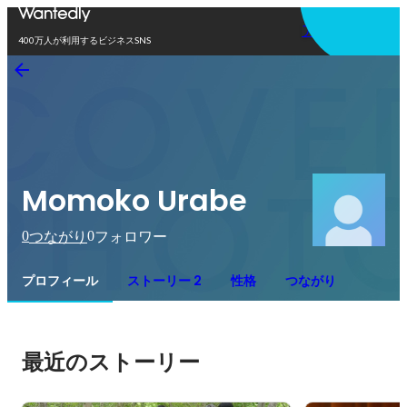
アプリを使う
400万人が利用するビジネスSNS
Momoko Urabe
0
0
つながり
フォロワー
プロフィール
ストーリー 2
性格
つながり
最近のストーリー