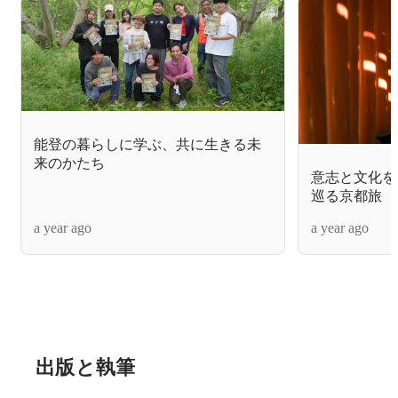
能登の暮らしに学ぶ、共に生きる未
来のかたち
意志と文化を未
巡る京都旅
a year ago
a year ago
出版と執筆