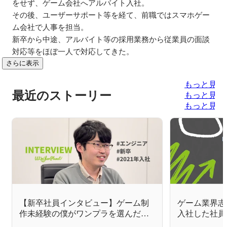
をせず、ゲーム会社へアルバイト入社。

その後、ユーザーサポート等を経て、前職ではスマホゲー
ム会社で人事を担当。

新卒から中途、アルバイト等の採用業務から従業員の面談
対応等をほぼ一人で対応してきた。
さらに表示
もっと見る
最近のストーリー
もっと見る
もっと見る
【新卒社員インタビュー】ゲーム制
ゲーム業界志
作未経験の僕がワンプラを選んだ理
入社した社員
由
す