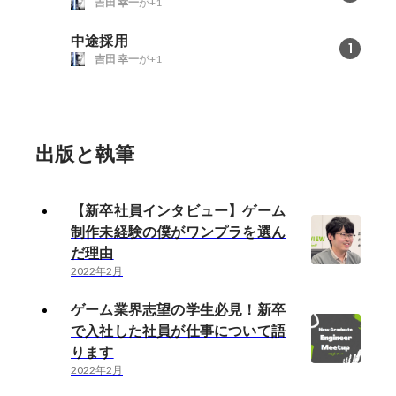
吉田 幸一
が+1
中途採用
1
吉田 幸一
が+1
出版と執筆
【新卒社員インタビュー】ゲーム
制作未経験の僕がワンプラを選ん
だ理由
2022年2月
ゲーム業界志望の学生必見！新卒
で入社した社員が仕事について語
ります
2022年2月