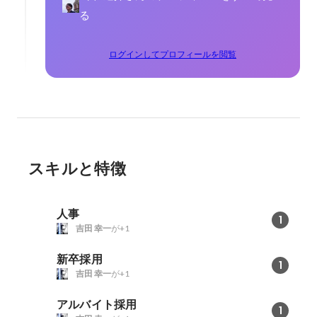
る
ログインしてプロフィールを閲覧
スキルと特徴
人事
1
吉田 幸一
が+1
新卒採用
1
吉田 幸一
が+1
アルバイト採用
1