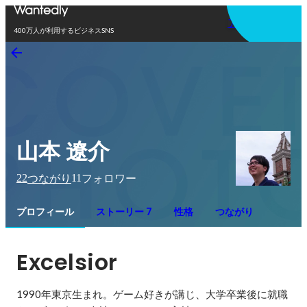
アプリを使う
400万人が利用するビジネスSNS
山本 遼介
22
11
つながり
フォロワー
プロフィール
ストーリー 7
性格
つながり
Excelsior
1990年東京生まれ。ゲーム好きが講じ、大学卒業後に就職