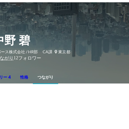
中野 碧
ース株式会社 / HR部 CA課
東京都
12
ながり
フォロワー
リー 4
性格
つながり