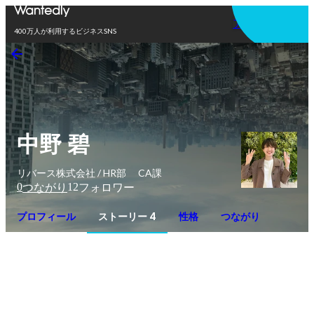
アプリを使う
400万人が利用するビジネスSNS
中野 碧
リバース株式会社 / HR部 CA課
0
12
つながり
フォロワー
プロフィール
ストーリー 4
性格
つながり