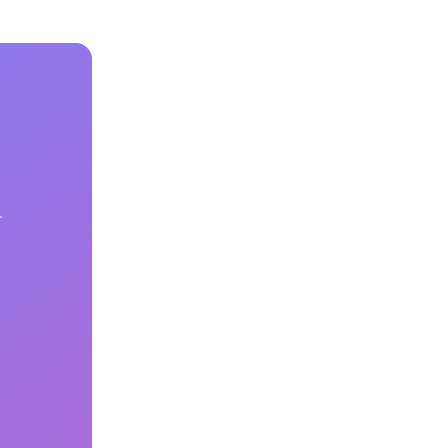
書作成 ・調
計 ・ディレ
ング ・顧客
ョン
す