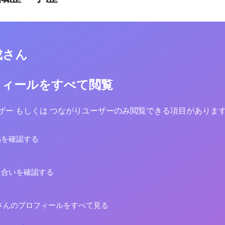
全衛生、労務管理 ・労働基準
ロールしています。 ・顧客へのコンサルティ
営へのマッチング
ング営業 ・見積作成 ・企画、提案
査設計、調査実施 ・要件定義 ・設
クション（制作全般） ・ライティ
成さん
折衝 ・パートナーへのディレクシ
フィールをすべて閲覧
yユーザー もしくは つながりユーザーのみ閲覧できる項目がありま
稿を確認する
り合いを確認する
さんのプロフィールをすべて見る