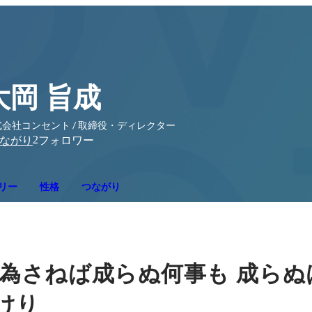
大岡 旨成
式会社コンセント / 取締役・ディレクター
2
ながり
フォロワー
リー
性格
つながり
為さねば成らぬ何事も
成らぬ
けり