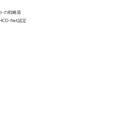
イトの戦略策
-Net認定 
グランプリ
 優秀賞