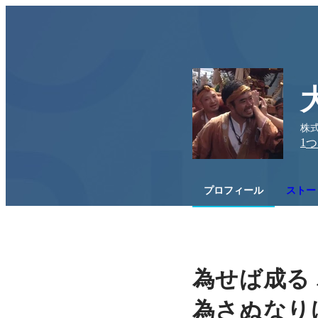
株
1
つ
プロフィール
ストー
為せば成る
為さぬなり