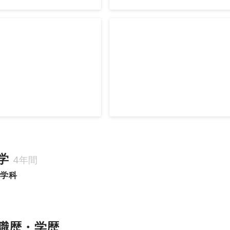
ディレクター
育成）、制度設計の責任者と
会社創生期から参画し、Webプロ
理を行う中、自身も説明会や
ディレクション、プロジェクトマ
業務を実行しています。 自
一貫して行ってきました。2013年に
る立場であるため、戦略人事
Net認定 人間中心設計専門家資格
2001年4月
強く意識する一方で、現場業
ます。 企業のビジネス戦略やビジョン、事
からこそ実感のある課題発見
業・マーケティングとの接合を図っ
、対象者に対しての語り掛け
イト/サービスの企画・要件定義、
えており、採用においては
を置いており、クライアントから
、選考プロセスにおけるモチ
の評価をいただくことが多く、自
学
4年間
を得意とし、人材開発や制度
ションをする場合は、デザイナー
ン学科
sourceからCultureへ」を
と協力して品質をより高くしてい
ョンとして企業文化の醸成に
得意としています。 原稿ライティ
途）計
より良質にするための社内外への
ス実行 ・人事制度、評価制
行っているほか、クライアントを
職歴・学歴
向けたドライブ ・人材育成
クホルダーと調整・協議してプロ