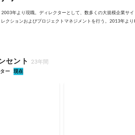
、2003年より現職。ディレクターとして、数多くの大規模企業サ
クションおよびプロジェクトマネジメントを行う。2013年よりHCD
ンセント
23年間
クター
現在
グランプリ「企業グランプ
第8回Webグランプリ「企業
ポレートサイト賞 グラン
部門」コーポレートサイト賞
2020年