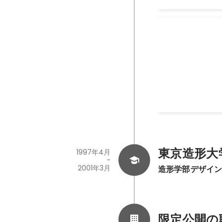
人事統括
採用、人材開発（
して計画策定と管
面接・面談、渉外
身が経営に参画す
2013年
としての在り方を
務と兼務している
と解決手段の考察
ができていると考
「応募意欲の喚起
東京造形大
1997年4月
ベーション形成」
-
2001年3月
造形学部デザイ
設計においては「Re
人事部門のミッシ
取り組んでいます。 ・採用（新卒・中
画の策定・プロセ
限定公開の
度の策定、実行に