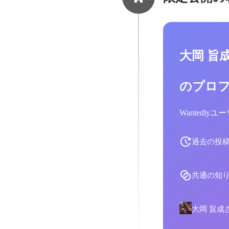
計画の策定 ・安
法等労務知識の経
大岡 旨
のプロ
Wantedl
過去の投
共通の知
大岡 旨成