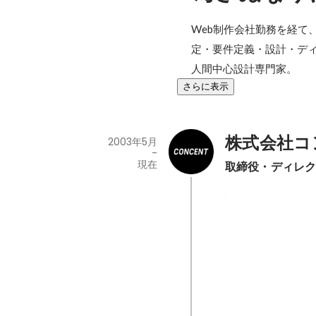
Web制作会社勤務を経て
定・要件定義・設計・ディレ
人間中心設計専門家。
さらに表示
株式会社コ
2003年5月
-
現在
取締役・ディレ
第10回Web
リ部門」コー
プリ
2022年