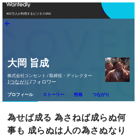
アプリを使う
400万人が利用するビジネスSNS
大岡 旨成
株式会社コンセント / 取締役・ディレクター
1
2
つながり
フォロワー
プロフィール
ストーリー
性格
つながり
為せば成る
為さねば成らぬ何
事も
成らぬは人の為さぬなり