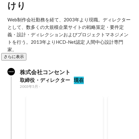
けり
Web制作会社勤務を経て、2003年より現職。ディレクター
として、数多くの大規模企業サイトの戦略策定・要件定
義・設計・ディレクションおよびプロジェクトマネジメン
トを行う。2013年よりHCD-Net認定 人間中心設計専門
家。
さらに表示
株式会社コンセント
取締役・ディレクター
現在
2003年5月
-
第10回Webグランプリ「企業グ
第8回Web
ランプリ部門」コーポレートサイ
ンプリ部門
ト賞 グランプリ
賞 優秀賞
2022年
2020年