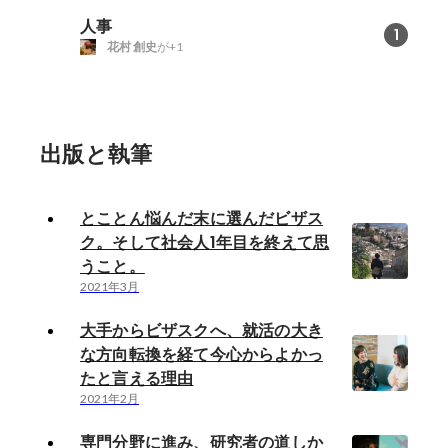
人事
1
花村 創史
が+1
出版と執筆
とことん悩んだ末に選んだビザス
ク。そして社会人1年目を終えて思
うこと。
2021年3月
大手からビザスクへ、就活の大き
な方向転換を経て今心からよかっ
たと言える理由
2021年2月
専門分野に進み、研究者の道しか