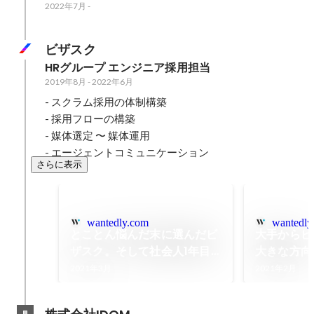
2022年7月
-
ビザスク
HRグループ エンジニア採用担当
2019年8月
-
2022年6月
- スクラム採用の体制構築

- 採用フローの構築

- 媒体選定 〜 媒体運用

- エージェントコミュニケーション
さらに表示
wantedly.com
wantedly
とことん悩んだ末に選んだビ
大手からビ
ザスク。そして社会人1年目
大きな方向
を終えて思うこと。
らよかった
2021年3月
2021年2月