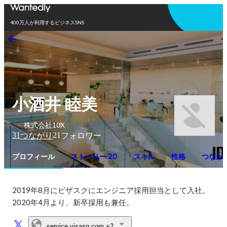
アプリを使う
400万人が利用するビジネスSNS
小酒井 睦美
株式会社10X
31
21
つながり
フォロワー
プロフィール
ストーリー 20
スキル
性格
つなが
2019年8月にビザスクにエンジニア採用担当として入社。

2020年4月より、新卒採用も兼任。
service.visasq.com
+2