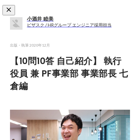
小酒井 睦美
ビザスク / HRグループ エンジニア採用担当
出版・執筆
2020年12月
【10問10答 自己紹介】 執行
役員 兼 PF事業部 事業部長 七
倉編