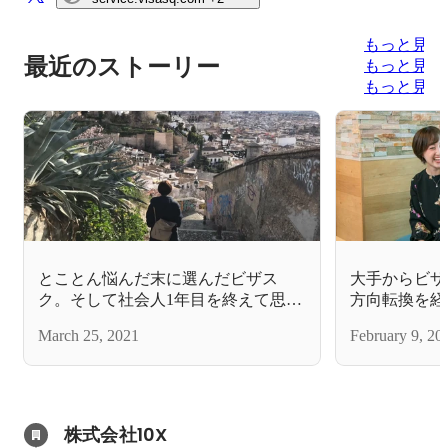
もっと見る
最近のストーリー
もっと見る
もっと見る
とことん悩んだ末に選んだビザス
大手からビザ
ク。そして社会人1年目を終えて思う
方向転換を経
こと。
言える理由
March 25, 2021
February 9, 20
株式会社10X