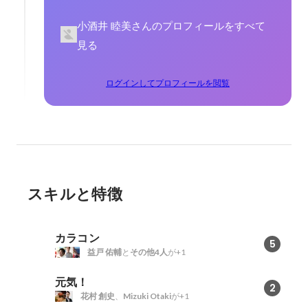
小酒井 睦美さんのプロフィールをすべて
見る
ログインしてプロフィールを閲覧
スキルと特徴
カラコン
5
益戸 佑輔
と
その他4人
が+1
元気！
2
花村 創史
、
Mizuki Otaki
が+1