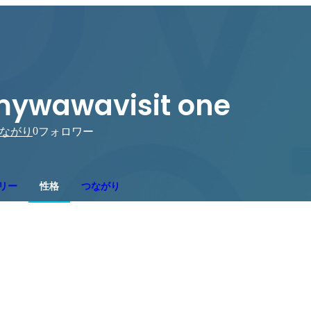
ywawavisit one
0
ながり
フォロワー
リー
性格
つながり