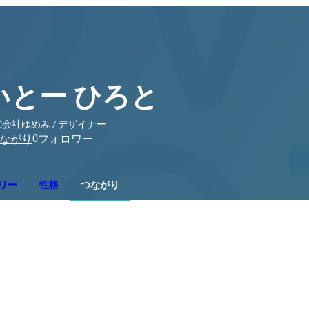
いとー ひろと
会社ゆめみ / デザイナー
0
ながり
フォロワー
リー
性格
つながり