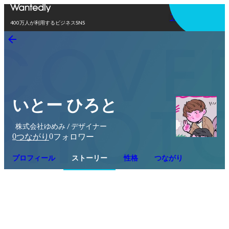
アプリを使う
400万人が利用するビジネスSNS
いとー ひろと
株式会社ゆめみ / デザイナー
0
0
つながり
フォロワー
プロフィール
ストーリー
性格
つながり