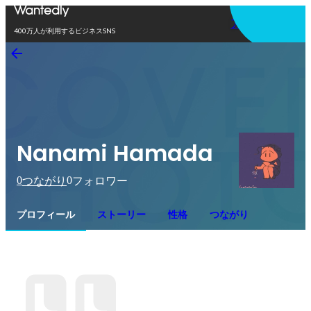
アプリを使う
400万人が利用するビジネスSNS
Nanami Hamada
0
0
つながり
フォロワー
プロフィール
ストーリー
性格
つながり