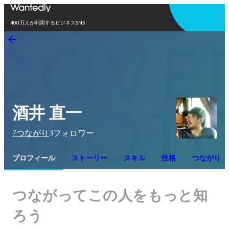
アプリを使う
400万人が利用するビジネスSNS
酒井 直一
7
3
つながり
フォロワー
プロフィール
ストーリー
スキル
性格
つながり
つながってこの人をもっと知
ろう