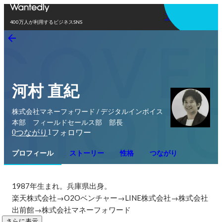
アプリを使う
400万人が利用するビジネスSNS
河村 直紀
株式会社マネーフォワード / デジタルインボイス
本部 フィールドセールス部 部長
0
1
つながり
フォロワー
プロフィール
ストーリー
性格
つながり
1987年生まれ。兵庫県出身。

楽天株式会社→O2Oベンチャー→LINE株式会社→株式会社
出前館→株式会社マネーフォワード
さらに表示