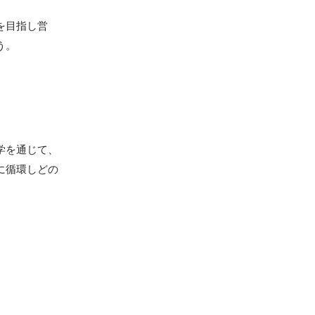
を目指し営
う。
学を通じて、
に循環しどの