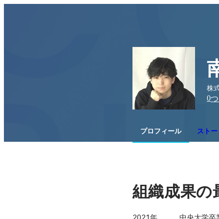
株式
0
つ
プロフィール
ストー
組織成果の
2021年		中央大学卒業
