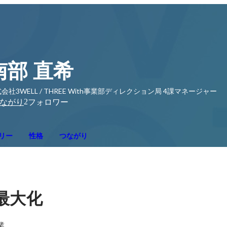
南部 直希
会社3WELL / THREE With事業部ディレクション局 4課マネージャー
2
ながり
フォロワー
リー
性格
つながり
最大化