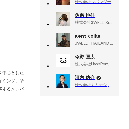
株式会社レバレジーズ, マーケティング事業部
佐宗 桃佳
株式会社3WELL, Xross事業部 セールス局セールス課マネージャー
Kent Koike
3WELL THAILAND Co.,Ltd., 代表
今野 匡太
株式会社HashPort, プロダクトデザイナー / デザインマネージャー
を中心とした
河内 佑介
イミング、そ
株式会社カミナシ, 取締役COO
事するメンバ