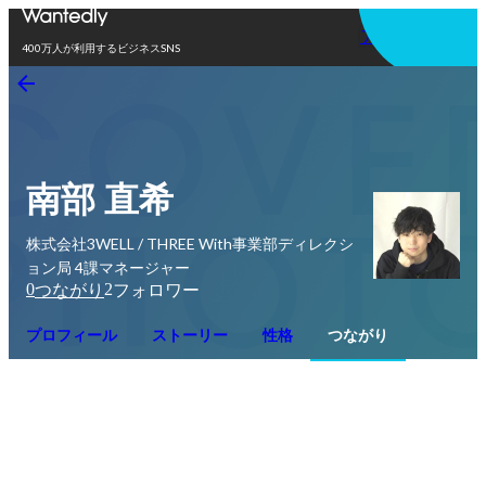
アプリを使う
400万人が利用するビジネスSNS
南部 直希
株式会社3WELL / THREE With事業部ディレクシ
ョン局 4課マネージャー
0
2
つながり
フォロワー
プロフィール
ストーリー
性格
つながり