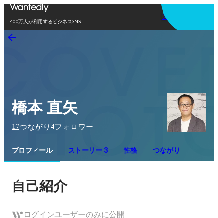
アプリを使う
400万人が利用するビジネスSNS
橋本 直矢
17
4
つながり
フォロワー
プロフィール
ストーリー 3
性格
つながり
自己紹介
ログインユーザーのみに公開