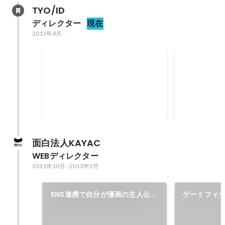
TYO/ID
ディレクター
現在
2013年4月
-
Spikes Asia / Shortlist
ADFEST INT
GOLD
面白法人KAYAC
WEBディレクター
2011年10月
-
2013年3月
SNS連携で自分が漫画の主人公に
ゲーミフィケ
『LUX SOCIAL MANGA』
グ 『TRF EZ