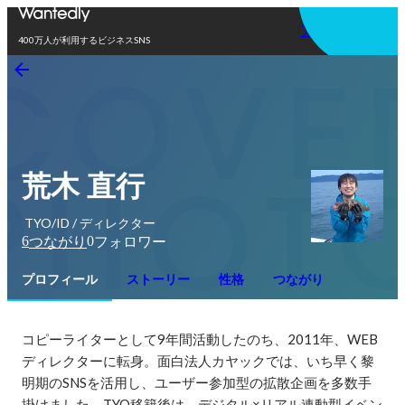
アプリを使う
400万人が利用するビジネスSNS
荒木 直行
TYO/ID / ディレクター
6
0
つながり
フォロワー
プロフィール
ストーリー
性格
つながり
コピーライターとして9年間活動したのち、2011年、WEB
ディレクターに転身。面白法人カヤックでは、いち早く黎
明期のSNSを活用し、ユーザー参加型の拡散企画を多数手
掛けました。TYO移籍後は、デジタル×リアル連動型イベン