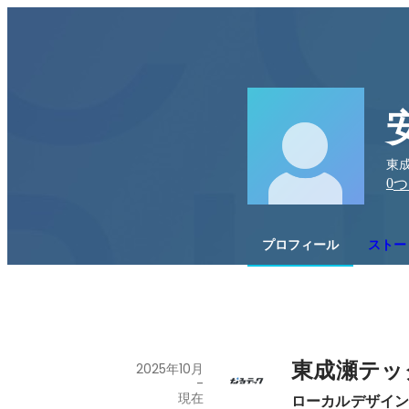
東
0
つ
プロフィール
ストー
東成瀬テッ
2025年10月
-
現在
ローカルデザイ