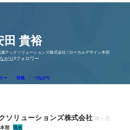
安田 貴裕
成瀬テックソリューションズ株式会社 / ローカルデザイン本部
0
ながり
フォロワー
リー
性格
つながり
クソリューションズ株式会社
10ヶ月
ン本部
現在