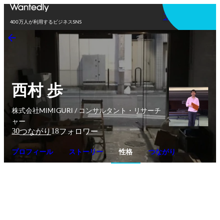
アプリを使う
400万人が利用するビジネスSNS
西村 歩
株式会社MIMIGURI / コンサルタント・リサーチ
ャー
30
18
つながり
フォロワー
プロフィール
ストーリー
性格
つながり