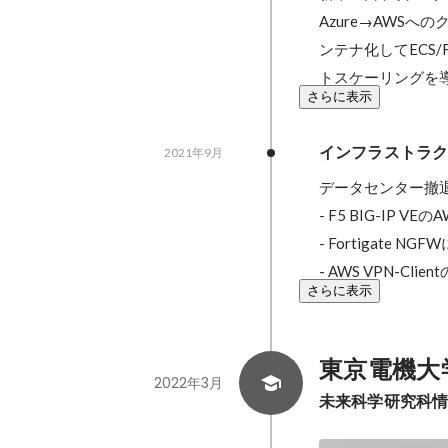
Azure→AWSへ
ンテナ化してECS/
トスケーリングを
さらに表示
インフラストラ
2021年9月
データセンター撤
- F5 BIG-IP VE
- Fortigate 
- AWS VPN-Cl
さらに表示
東京電機大学大
2022年3月
未来科学研究科