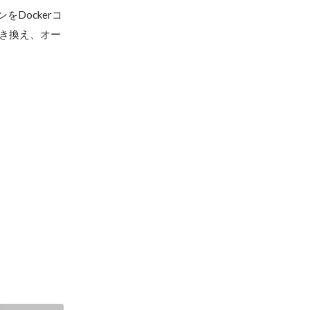
をDockerコ
に置き換え、オー
）