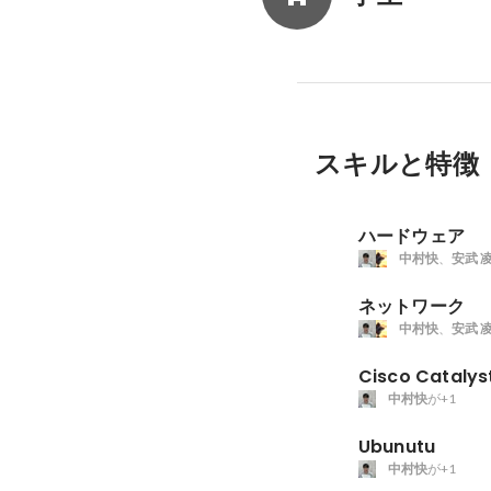
スキルと特徴
ハードウェア
中村快
、
安武 
ネットワーク
中村快
、
安武 
Cisco Catal
中村快
が+1
Ubunutu
中村快
が+1