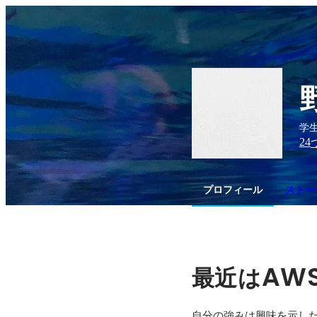
学
24
プロフィール
ストー
AW
最近は
自分の強みは興味を示した