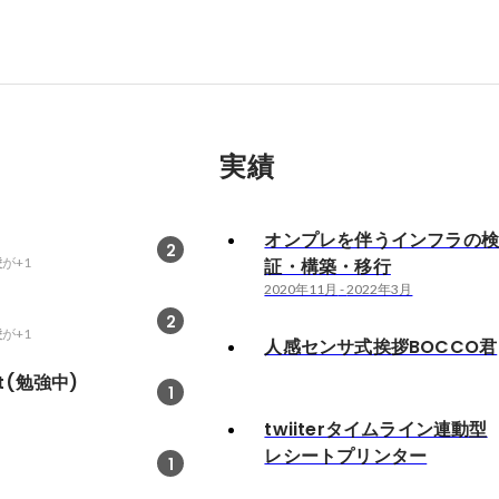
実績
オンプレを伴うインフラの
2
凌
が+1
証・構築・移行
2020年11月
-
2022年3月
2
凌
が+1
人感センサ式挨拶BOCCO君
yst(勉強中)
1
twiiterタイムライン連動型
レシートプリンター
1