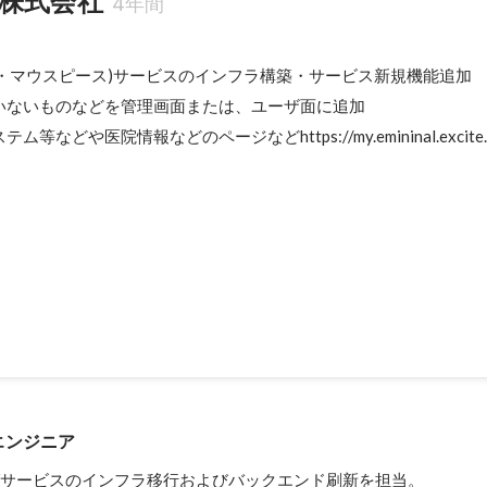
株式会社
4年間
歯科矯正・マウスピース)サービスのインフラ構築・サービス新規機能追加

いないものなどを管理画面または、ユーザ面に追加

どや医院情報などのページなどhttps://my.emininal.excite.co.j
Award
エンジニア
グサービスのインフラ移行およびバックエンド刷新を担当。
