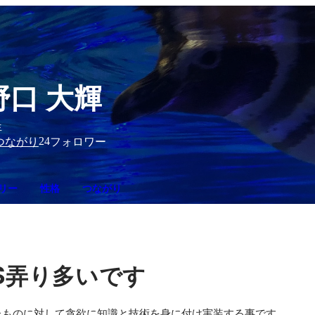
野口 大輝
生
24
つながり
フォロワー
リー
性格
つながり
S
弄り多いです
ものに対して貪欲に知識と技術を身に付け実装する事です。
