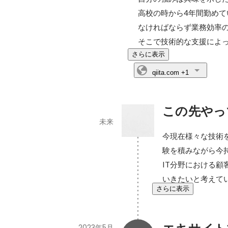
高校の時から4年間勤め
なければならず業務効率の
そこで技術的な支援によ
さらに表示
qiita.com
+1
この先やっ
未来
今現在様々な技術
験を積みながら今
IT分野における
いきたいと考えて
さらに表示
2023年5月