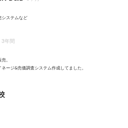
怠システムなど
3年間
売。

イネージ&売価調査システム作成してました。
校