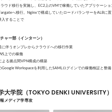
のクラウド移行を実施し、EC2上のVMで稼働していたアプリケーション
Fargateへ移行。Nginxで構成していたロードバランサーをALB
導入することで
クチャー部（インターン）
退に伴うオンプレからクラウドへの移行作業

のAWS上での稼働

NGFWによる拠点間VPN構成の構築

ientのGoogle Workspaceを利用したSAMLログインでの稼働検証と整備
学院（TOKYO DENKI UNIVERSITY
情報メディア学専攻