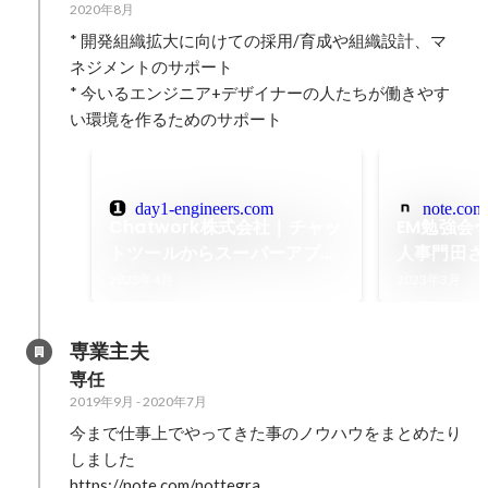
2020年8月
* 開発組織拡大に向けての採用/育成や組織設計、マ
ネジメントのサポート

* 今いるエンジニア+デザイナーの人たちが働きやす
い環境を作るためのサポート
day1-engineers.com
note.com
Chatwork株式会社｜チャッ
EM勉強会〜
トツールからスーパーアプリ
人事門田さ
へ。日本人の「働く」を、も
｜グロービ
2023年4月
2023年3月
っと楽しく、もっと創造的に
ラットフォ
｜DAY1 for Engineers
専業主夫
専任
2019年9月
-
2020年7月
今まで仕事上でやってきた事のノウハウをまとめたり
しました

https://note.com/nottegra