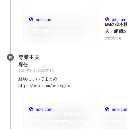
note.com
pitta.me
【現役エンジニアインタビュ
EMの3本
ー第87弾】「フルリモートで
人・組織の
もマネジメントは十分可能」
2025年8月
2025年8月
――エンジニアリングマネー
ジャー門田矩明さんが語る、
専業主夫
組織開発と働き方の進化｜
専任
Yamazoe haruki |山添 喜輝
2024年3月
-
2025年1月
経験についてまとめ

https://note.com/nottegra/
note.com
note.com
エンジニア向け 採用会食マニ
エンジニア
ュアル｜nottegra@入社準
notteg
備中
2025年1月
2025年1月