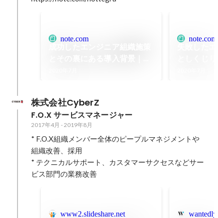
note.com
note.com
成功したエンジニア組織施策
失敗したエ
とその裏にある導入背景｜
としくじり
nottegra@在宅勤務｜note
nottegr
2020年7月
2020年7月
株式会社CyberZ
F.O.X サービスマネージャー
2017年4月
-
2019年8月
* F.O.X組織メンバー全体のピープルマネジメントや
組織改善、採用

* テクニカルサポート、カスタマーサクセスなどサー
ビス部門の業務改善
www2.slideshare.net
wantedly