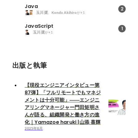
Java
2
玉川 奨
、
Kondo Akihiro
が+1
JavaScript
1
玉川 奨
が+1
出版と執筆
【現役エンジニアインタビュー第
87弾】「フルリモートでもマネジ
メントは十分可能」――エンジニ
アリングマネージャー門田矩明さ
んが語る、組織開発と働き方の進
化｜Yamazoe haruki |山添 喜輝
2025年8月