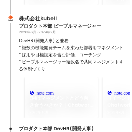
株式会社kubell
プロダクト本部 ピープルマネージャー
2020年8月
-
2024年2月
DevHR (開発人事) と兼務

* 複数の機能開発チームを束ねた部署をマネジメント

* 採用や目標設定を含む評価、コーチング

* ピープルマネージャー複数名で共同マネジメントす
る体制づくり
note.com
note.com
EMはマネジメントとどう向
【イベント
き合うべきか？｜Chatwork
Chatwo
株式会社
たキャリア
2023年10月
2023年6月
｜Chatw
プロダクト本部 DevHR(開発人事)