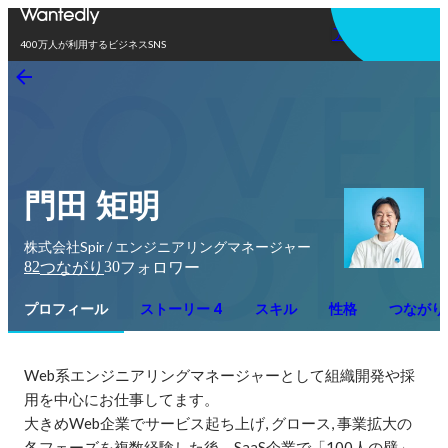
アプリを使う
400万人が利用するビジネスSNS
門田 矩明
株式会社Spir / エンジニアリングマネージャー
82
30
つながり
フォロワー
プロフィール
ストーリー 4
スキル
性格
つながり
Web系エンジニアリングマネージャーとして組織開発や採
用を中心にお仕事してます。

大きめWeb企業でサービス起ち上げ, グロース, 事業拡大の
各フェーズを複数経験した後、SaaS企業で「100人の壁」