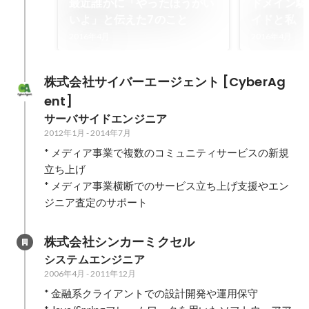
最近誰かに「やったほうがい
ドメイン駆
いよ」と伝えた7のこと
イドと私
2016年4月
2016年4月
株式会社サイバーエージェント [CyberAg
ent]
サーバサイドエンジニア
2012年1月
-
2014年7月
* メディア事業で複数のコミュニティサービスの新規
立ち上げ

* メディア事業横断でのサービス立ち上げ支援やエン
ジニア査定のサポート
株式会社シンカーミクセル
システムエンジニア
2006年4月
-
2011年12月
* 金融系クライアントでの設計開発や運用保守
