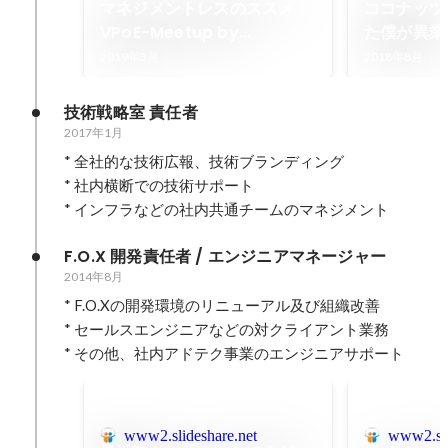
マネジメントレスのススメ -
ココナッツ
VPoE-Meetup by
た僕が異業
manaboo
シェアNo
2019年3月
2018年8月
をやること
技術戦略室 責任者
2017年1月
* 全社的な技術広報、技術ブランディング

* 社内横断での技術サポート

* インフラなどの社内共通チームのマネジメント
F.O.X 開発責任者 / エンジニアマネージャー
2014年8月
* F.O.Xの開発環境のリニューアル及び組織改善

* セールスエンジニアなどの対クライアント業務

* その他、社内アドテク事業のエンジニアサポート
www2.slideshare.net
www2.sli