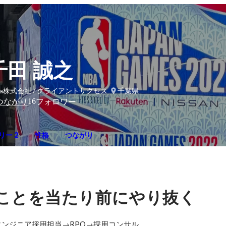
千田 誠之
iza株式会社 / クライアントサクセス
千葉県
16
つながり
フォロワー
リー 2
性格
つながり
ことを当たり前にやり抜く
エンジニア採用担当→RPO→採用コンサル