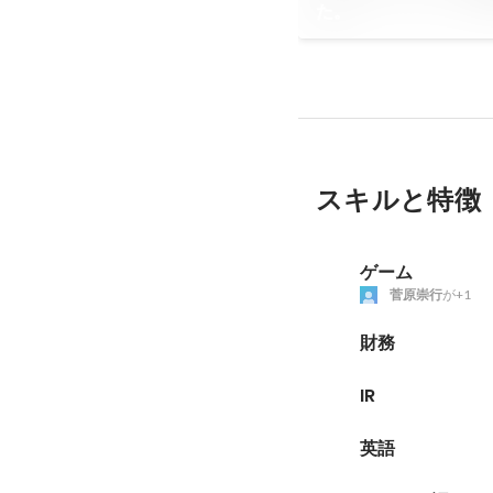
た。
スキルと特徴
ゲーム
菅原崇行
が+1
財務
IR
英語