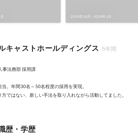
5月
2019年10月
-
2020年1月
ルキャストホールディングス
5年間
.4　人事法務部 採用課

当。年間30名～50名程度の採用を実現。

り方ではない、新しい手法を取り入れながら活動してました。
職歴・学歴