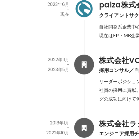
paiza株
2023年6月
-
現在
クライアントサ
自社開発系企業中心
現在はEP・MB
株式会社VO
2022年11月
-
2023年5月
採用コンサル／
リーダーポジショ
社員の採用に貢献
グの成功に向けて
株式会社ラ
2018年1月
-
2022年10月
エンジニア採用