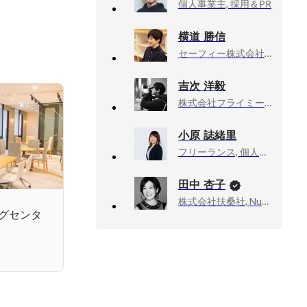
個人事業主, 採用＆PR
横道 勝信
セーフィー株式会社, エンジニアリングオフィス
吉次 洋毅
株式会社フライミーイノベーションズ, 副業エンジニア
小原 誌緒里
フリーランス, 個人事業
田中 杏子
株式会社扶桑社, Numéro TOKYO編集長
グセンタ