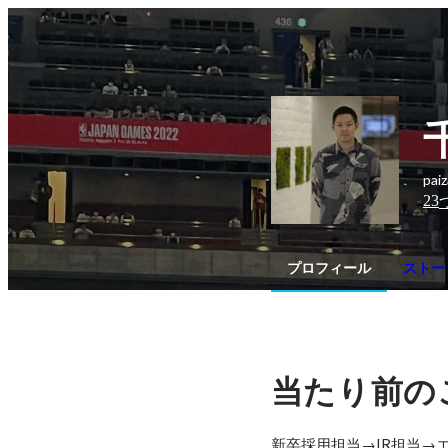
pa
23
プロフィール
ストー
当たり前の
新卒採用担当→IR担当→