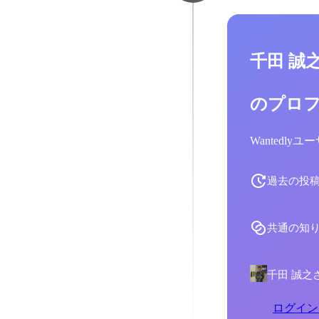
千田 誠
のプロ
Wantedl
過去の投
共通の知
千田 誠之
ログイン