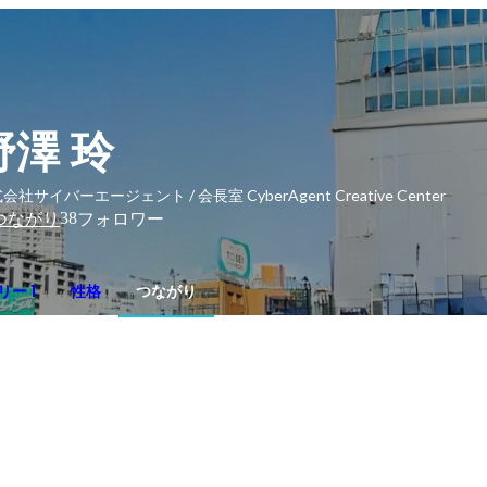
野澤 玲
会社サイバーエージェント / 会長室 CyberAgent Creative Center
38
つながり
フォロワー
ー 1
性格
つながり