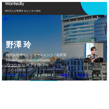
アプリを使う
400万人が利用するビジネスSNS
野澤 玲
株式会社サイバーエージェント / 会長室
CyberAgent Creative Center
35
38
つながり
フォロワー
プロフィール
ストーリー 1
性格
つながり