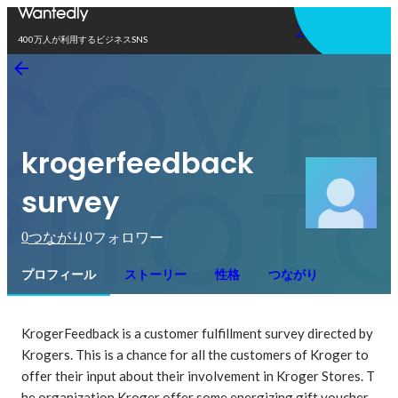
アプリを使う
400万人が利用するビジネスSNS
krogerfeedback
survey
0
0
つながり
フォロワー
プロフィール
ストーリー
性格
つながり
KrogerFeedback is a customer fulfillment survey directed by 
Krogers. This is a chance for all the customers of Kroger to 
offer their input about their involvement in Kroger Stores. T
he organization Kroger offer some energizing gift voucher