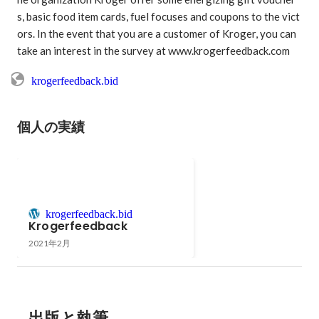
s, basic food item cards, fuel focuses and coupons to the vict
ors. In the event that you are a customer of Kroger, you can 
take an interest in the survey at www.krogerfeedback.com
krogerfeedback.bid
個人の実績
krogerfeedback.bid
Krogerfeedback
2021年2月
出版と執筆