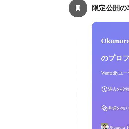
限定公開の
Okumur
のプロ
Wantedl
過去の投
共通の知
Okumur