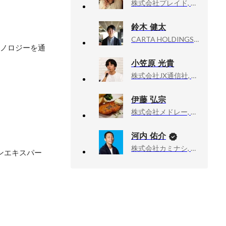
株式会社プレイド, エンジニア
鈴木 健太
CARTA HOLDINGS, CTO
クノロジーを通
小笠原 光貴
株式会社JX通信社, CTO
伊藤 弘宗
株式会社メドレー, エンジニア
河内 佑介
株式会社カミナシ, 取締役COO
ンエキスパー