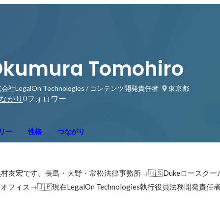
kumura Tomohiro
会社LegalOn Technologies / コンテンツ開発責任者
東京都
0
ながり
フォロワー
リー
性格
つながり
ogiesの奥村友宏です。長島・大野・常松法律事務所→🇺🇸Dukeロースク
オフィス→🇯🇵現在LegalOn Technologies執行役員法務開発責