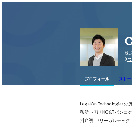
O
株式
0
つ
プロフィール
ストー
LegalOn Technol
務所→🇹🇭NO&Tバンコク
州弁護士/リーガルテック