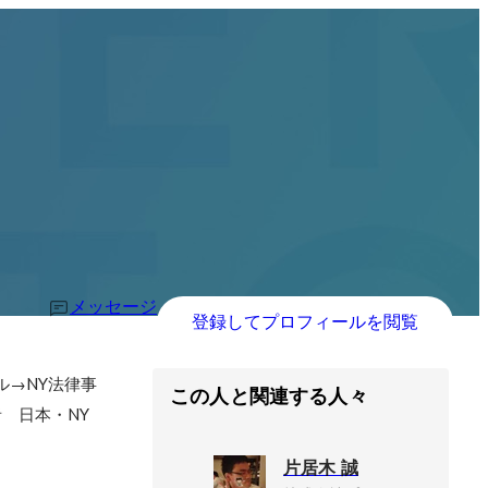
メッセージ
登録してプロフィールを閲覧
ール→NY法律事
この人と関連する人々
任者　日本・NY
片居木 誠