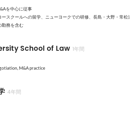
にM&Aを中心に従事　

ロースクールへの留学、ニューヨークでの研修、長島・大野・常松
の勤務を含む
rsity School of Law
1年間
otiation, M&A practice
学
4年間