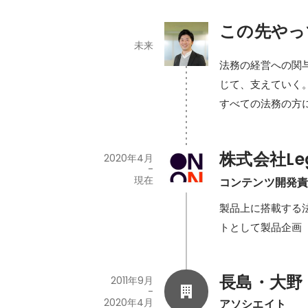
この先やっ
未来
法務の経営への関与
じて、支えていく。
すべての法務の方にL
株式会社Lega
2020年4月
-
現在
コンテンツ開発
製品上に搭載する
トとして製品企画
長島・大野
2011年9月
-
2020年4月
アソシエイト