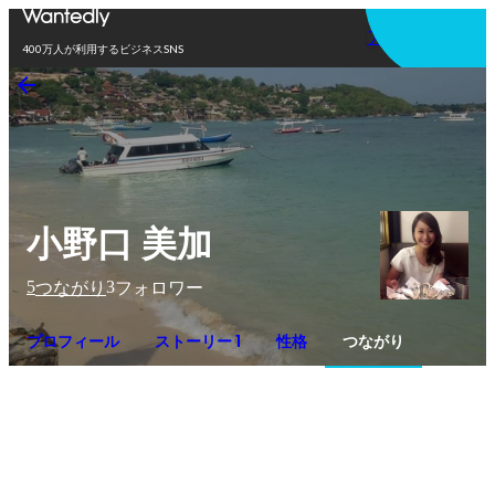
アプリを使う
400万人が利用するビジネスSNS
小野口 美加
5
3
つながり
フォロワー
プロフィール
ストーリー 1
性格
つながり