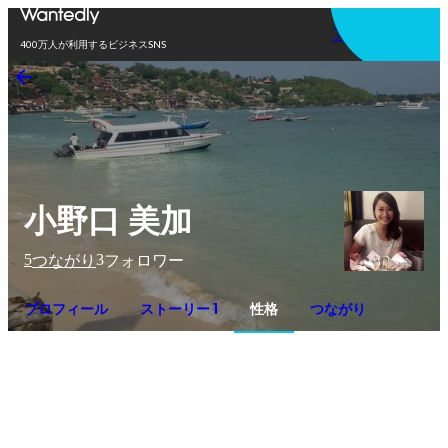
アプリを使う
400万人が利用するビジネスSNS
小野口 美加
5
3
つながり
フォロワー
プロフィール
ストーリー 1
性格
つながり