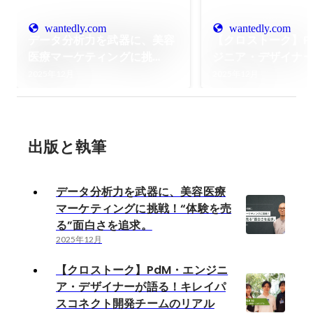
wantedly.com
wantedly.com
データ分析力を武器に、美容
【クロストーク】P
医療マーケティングに挑
ジニア・デザイナ
戦！“体験を売る”面白さを追
キレイパスコネク
2025年12月
2025年12月
求。
ムのリアル
出版と執筆
データ分析力を武器に、美容医療
マーケティングに挑戦！“体験を売
る”面白さを追求。
2025年12月
【クロストーク】PdM・エンジニ
ア・デザイナーが語る！キレイパ
スコネクト開発チームのリアル