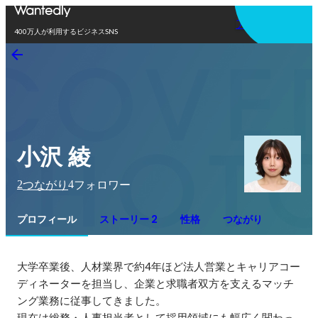
アプリを使う
400万人が利用するビジネスSNS
小沢 綾
2
4
つながり
フォロワー
プロフィール
ストーリー 2
性格
つながり
大学卒業後、人材業界で約4年ほど法人営業とキャリアコー
ディネーターを担当し、企業と求職者双方を支えるマッチ
ング業務に従事してきました。

現在は総務・人事担当者として採用領域にも幅広く関わっ