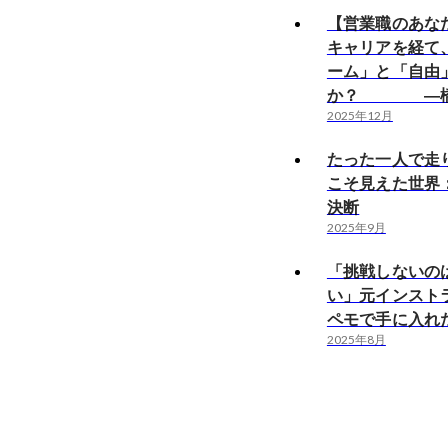
【営業職のあな
キャリアを経て
ーム」と「自由
か？ ―橋
2025年12月
たった一人で走
こそ見えた世界
決断
2025年9月
「挑戦しないの
い」元インスト
ペモで手に入れ
2025年8月