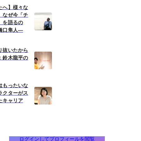
たへ】様々な
、なぜ今「チ
」を語るの
口隼人―
り抜いたから
：鈴木龍平の
はもったいな
ラクターがス
たキャリア
ログインしてプロフィールを閲覧