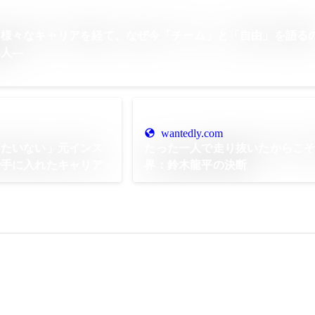
】様々なキャリアを経て、なぜ今「チーム」と「自由」を語る
人―
wantedly.com
ったいない」元インス
たった一人で走り抜いたからこ
で手に入れたキャリア
界：鈴木龍平の決断