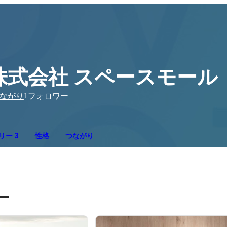
株式会社 スペースモール
1
ながり
フォロワー
リー 3
性格
つながり
ー