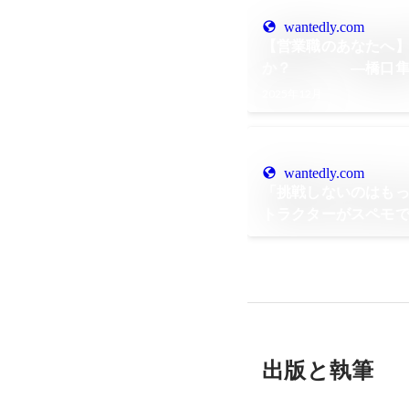
wantedly.com
【営業職のあなたへ
か？ ―橋口隼
2025年12月
wantedly.com
「挑戦しないのはも
トラクターがスペモ
出版と執筆