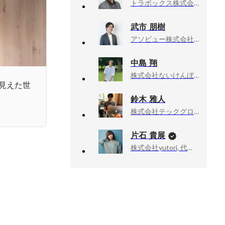
トラボックス株式会社, VPoE
武市 朋樹
アソビュー株式会社, BtoBソリューション事業部 部長
中島 翔
株式会社ないけんぼーいず, 代表取締役
見えた世
鈴木 雅人
株式会社テックグロー, 代表取締役
片石 貴展
株式会社yutori, 代表取締役社長