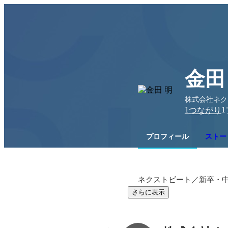
金田
株式会社ネクス
1
1
つながり
プロフィール
ストー
ネクストビート／新卒・
さらに表示