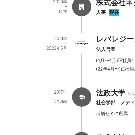
株式会社ネ
2023年
-
現在
人事
現在
レバレジー
2021年
-
2023年5月
法人営業
(4月〜4月)正社
(22年4月〜)正
法政大学
2017年
5
-
2021年
社会学部　メデ
稲増ゼミに所属