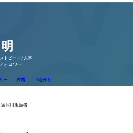
 明
トビート / 人事
フォロワー
リー
性格
つながり
中途採用担当者