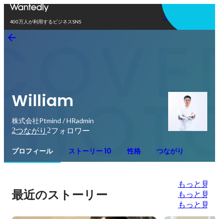
アプリを使う
400万人が利用するビジネスSNS
William
株式会社Ptmind / HRadmin
2
2
つながり
フォロワー
プロフィール
ストーリー 10
性格
つながり
もっと見る
最近のストーリー
もっと見る
もっと見る