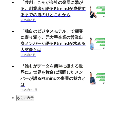
「共創」こそが会社の発展に繋が
る。創業者が語るPtmindが成長す
るまでの道のりとこれから
2024年1月
「独自のビジネスモデル」で顧客
に寄り添う。元大手企業の営業出
身メンバーが語るPtmindが求める
人材像とは
2024年1月
『誰もがデータを簡単に扱える世
界に』世界を舞台に活躍したメン
バーが語るPtmindの事業の魅力と
は
2023年12月
さらに表示