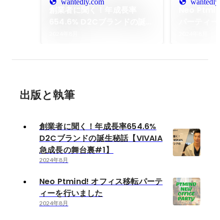
wantedly.com
wantedly
創業者に聞く！年成長率
Neo Ptm
654.6% D2Cブランドの誕生
パーティー
秘話【VIVAIA急成長の舞台裏
2024年8月
2024年8月
#1】
出版と執筆
創業者に聞く！年成長率654.6%
D2Cブランドの誕生秘話【VIVAIA
急成長の舞台裏#1】
2024年8月
Neo Ptmind! オフィス移転パーテ
ィーを行いました
2024年8月