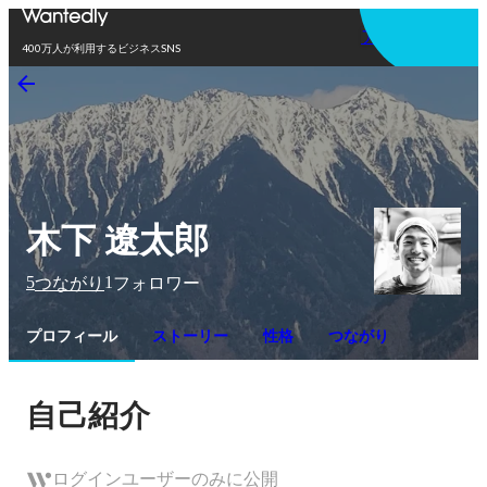
アプリを使う
400万人が利用するビジネスSNS
木下 遼太郎
5
1
つながり
フォロワー
プロフィール
ストーリー
性格
つながり
自己紹介
ログインユーザーのみに公開