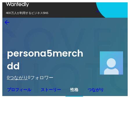
アプリを使う
400万人が利用するビジネスSNS
persona5merch
dd
0
0
つながり
フォロワー
プロフィール
ストーリー
性格
つながり