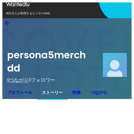
アプリを使う
400万人が利用するビジネスSNS
persona5merch
dd
0
0
つながり
フォロワー
プロフィール
ストーリー
性格
つながり