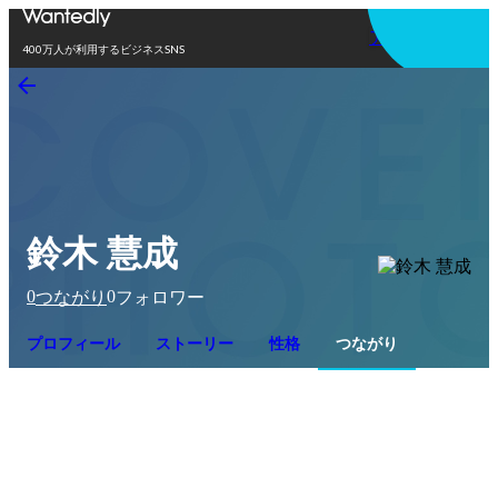
アプリを使う
400万人が利用するビジネスSNS
鈴木 慧成
0
0
つながり
フォロワー
プロフィール
ストーリー
性格
つながり