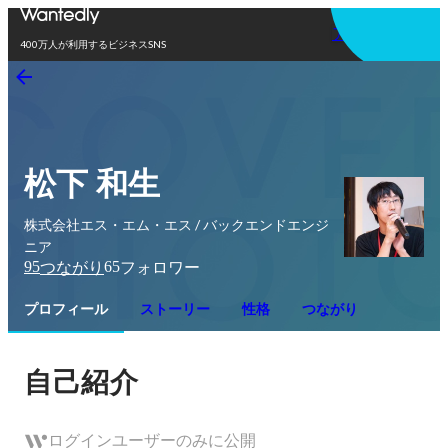
アプリを使う
400万人が利用するビジネスSNS
松下 和生
株式会社エス・エム・エス / バックエンドエンジ
ニア
95
65
つながり
フォロワー
プロフィール
ストーリー
性格
つながり
自己紹介
ログインユーザーのみに公開