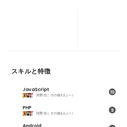
Gotanda.js
地域系の JavaScript エンジニアコ
ミュニティである Gotanda.js を主
催しています。定期的に勉強会を
開催し、技術交流の場を提供して
います。
スキルと特徴
JavaScript
10
河野 功
と
その他9人
が+1
PHP
9
河野 功
と
その他8人
が+1
Android