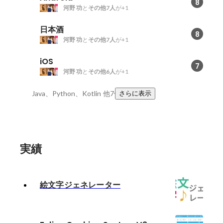
8
河野 功
と
その他7人
が+1
日本酒
8
河野 功
と
その他7人
が+1
iOS
7
河野 功
と
その他6人
が+1
Java、Python、Kotlin
他7件
さらに表示
実績
絵文字ジェネレーター