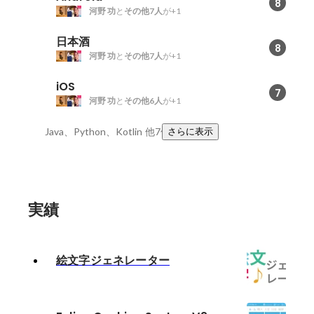
8
河野 功
と
その他7人
が+1
日本酒
8
河野 功
と
その他7人
が+1
iOS
7
河野 功
と
その他6人
が+1
Java、Python、Kotlin
他7件
さらに表示
実績
絵文字ジェネレーター