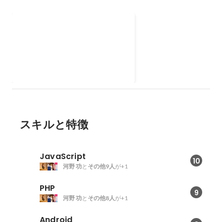
Gotanda.js
地域系の JavaScript エンジニアコ
ミュニティである Gotanda.js を主
催しています。定期的に勉強会を
開催し、技術交流の場を提供して
います。
スキルと特徴
JavaScript
10
河野 功
と
その他9人
が+1
PHP
9
河野 功
と
その他8人
が+1
Android