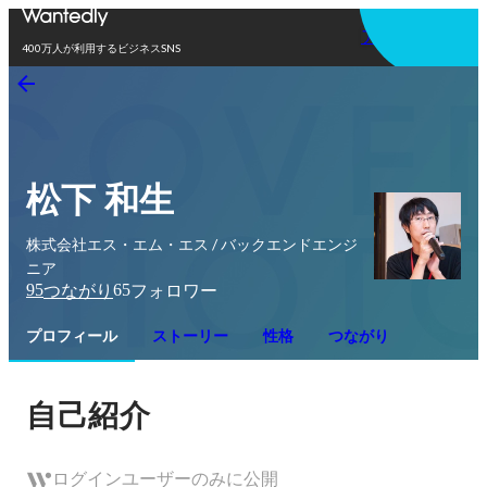
アプリを使う
400万人が利用するビジネスSNS
松下 和生
株式会社エス・エム・エス / バックエンドエンジ
ニア
95
65
つながり
フォロワー
プロフィール
ストーリー
性格
つながり
自己紹介
ログインユーザーのみに公開