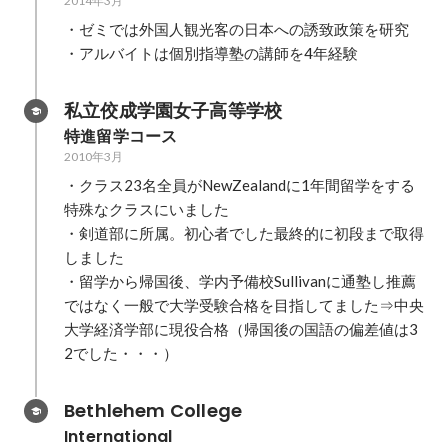
2014年3月
・ゼミでは外国人観光客の日本への誘致政策を研究

・アルバイトは個別指導塾の講師を4年経験
私立佼成学園女子高等学校
特進留学コース
2010年3月
・クラス23名全員がNewZealandに1年間留学をする
特殊なクラスにいました

・剣道部に所属。初心者でした最終的に初段まで取得
しました

・留学から帰国後、学内予備校Sullivanに通塾し推薦
ではなく一般で大学受験合格を目指してました⇒中央
大学経済学部に現役合格（帰国後の国語の偏差値は3
2でした・・・）
Bethlehem College
International