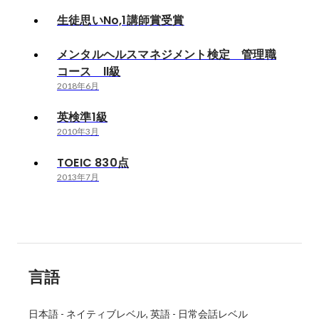
生徒思いNo,1講師賞受賞
メンタルヘルスマネジメント検定 管理職
コース Ⅱ級
2018年6月
英検準1級
2010年3月
TOEIC 830点
2013年7月
言語
日本語
-
ネイティブレベル
英語
-
日常会話レベル