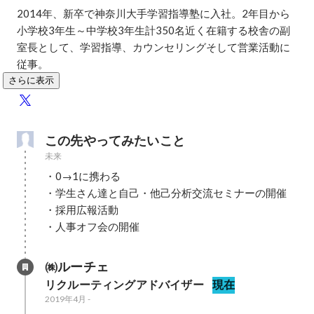
2014年、新卒で神奈川大手学習指導塾に入社。2年目から
小学校3年生～中学校3年生計350名近く在籍する校舎の副
室長として、学習指導、カウンセリングそして営業活動に
従事。
さらに表示
この先やってみたいこと
未来
・0→1に携わる

・学生さん達と自己・他己分析交流セミナーの開催

・採用広報活動

・人事オフ会の開催
㈱ルーチェ
リクルーティングアドバイザー
現在
2019年4月
-