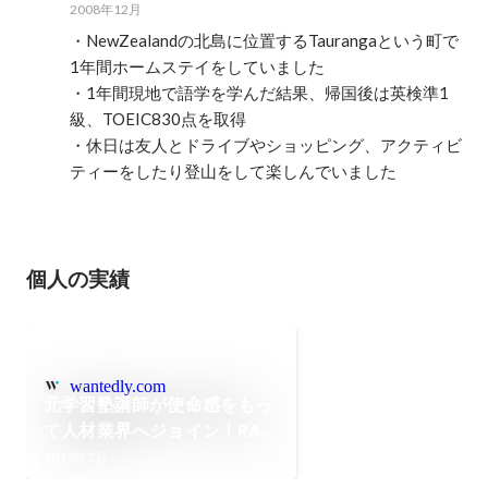
2008年12月
・NewZealandの北島に位置するTaurangaという町で
1年間ホームステイをしていました

・1年間現地で語学を学んだ結果、帰国後は英検準1
級、TOEIC830点を取得

・休日は友人とドライブやショッピング、アクティビ
ティーをしたり登山をして楽しんでいました
個人の実績
wantedly.com
元学習塾講師が使命感をもっ
て人材業界へジョイン！RA工
藤へインタビューしました！
2019年7月