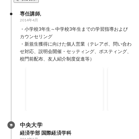
専任講師,
2014年4月
・小学校3年生～中学校3年生までの学習指導および
カウンセリング

・新規生獲得に向けた個人営業（テレアポ、問い合わ
せ対応、説明会開催・セッティング、ポスティング、
校門前配布、友人紹介制度促進等）
生徒思いNo,1講師賞受賞
生徒思いNo
中央大学
経済学部 国際経済学科