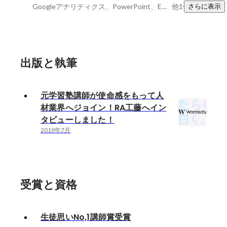
Googleアナリティクス、PowerPoint、Excel
他1件
さらに表示
出版と執筆
元学習塾講師が使命感をもって人
材業界へジョイン！RA工藤へイン
タビューしました！
2019年7月
受賞と資格
生徒思いNo,1講師賞受賞