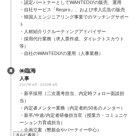
・認定パートナーとしてWANTEDLYの販売、運用

・自社サービス「Recpro」、および求人広告の販売

・韓国人エンジニアリング事業でのマッチングサポー
ト

・人材紹介リクルーティングアドバイザー

・採用代行業務（求人票作成、ダイレクトスカウト
等）

・自社のWANTEDLYの運用（人事業務）
㈱臨海
人事
2017年4月
-
2019年4月
・新卒採用（二次選考担当、内定時フォロー面談担
当）

・内定者メンター業務（内定者約50名のメンター）

・新卒/中途/内定者研修担当官（授業力・コミュニケ
ーション力育成担当）

・企画立案（懇親会やパーテイー中心）
さらに表示