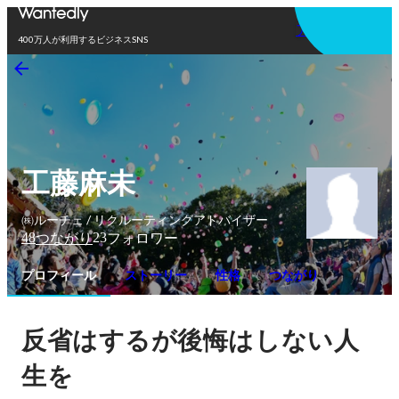
アプリを使う
400万人が利用するビジネスSNS
工藤麻未
㈱ルーチェ / リクルーティングアドバイザー
48
23
つながり
フォロワー
プロフィール
ストーリー
性格
つながり
反省はするが後悔はしない人
生を