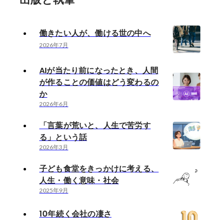
働きたい人が、働ける世の中へ
2026年7月
AIが当たり前になったとき、人間
が作ることの価値はどう変わるの
か
2026年6月
「言葉が荒いと、人生で苦労す
る」という話
2026年3月
子ども食堂をきっかけに考える、
人生・働く意味・社会
2025年9月
10年続く会社の凄さ