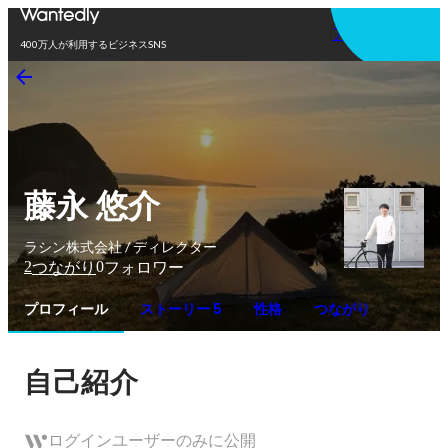
アプリを使う
400万人が利用するビジネスSNS
藤永 悠介
ラシン株式会社 / ディレクター
2
0
つながり
フォロワー
プロフィール
ストーリー 5
性格
つながり
自己紹介
ログインユーザーのみに公開