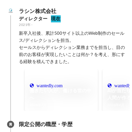
ラシン株式会社
ディレクター
現在
2021年
-
新卒入社後、累計500サイト以上のWeb制作のセール
ス/ディレクションを担当。

セールスからディレクション業務までを担当し、目の
前のお客様が実現したいことは何か？を考え、形にす
る経験を積んできました。
wantedly.com
wantedly
働きたい人が、働ける世の中
AIが当た
へ
人間が作る
変わるのか
2026年7月
2026年6月
限定公開の職歴・学歴