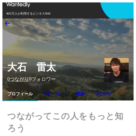
アプリを使う
400万人が利用するビジネスSNS
大石 雷太
0
0
つながり
フォロワー
プロフィール
ストーリー 1
性格
つながり
つながってこの人をもっと知
ろう