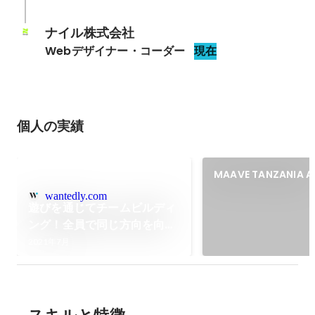
ナイル株式会社
Webデザイナー・コーダー
現在
個人の実績
MAAVE TANZANIA A
wantedly.com
遊びを通じてチームビルディ
ング！全員で同じ方向を向く
ための「社員合宿」
2021年7月