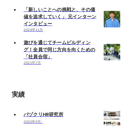
「新しいことへの挑戦と、その価
値を追求していく」 元インターン
インタビュー
2024年11月
遊びを通じてチームビルディン
グ！全員で同じ方向を向くための
「社員合宿」
2021年7月
実績
バヅクリHR研究所
2020年9月
-