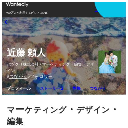
アプリを使う
400万人が利用するビジネスSNS
近藤 頼人
バヅクリ株式会社 / マーケティング・編集・デザ
イン
9
5
つながり
フォロワー
プロフィール
ストーリー 2
性格
つながり
ー
・
・
マ
ケティング
デザイン
編集