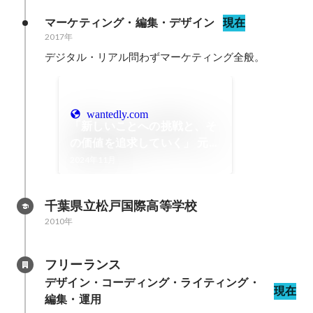
マーケティング・編集・デザイン
現在
2017年
デジタル・リアル問わずマーケティング全般。
wantedly.com
「新しいことへの挑戦と、そ
の価値を追求していく」 元イ
ンターンインタビュー
2024年11月
千葉県立松戸国際高等学校
2010年
フリーランス
デザイン・コーディング・ライティング・
現在
編集・運用